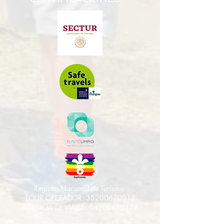
Registro Nacional de Turismo:
TOUR OPERADOR:
35200670013
AGENCIA DE VIAJES:
04200670178