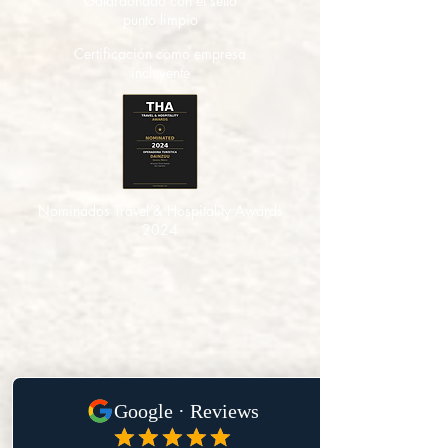
Galardonado con el sello
punto limpio
Certificación como empresa
incluyente
Nominados Travel & Hospitality Awards
2024