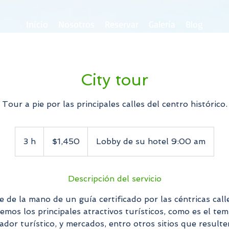
Inicio
Nosotros
Reservar
Galería
Blog
City tour
Tour a pie por las principales calles del centro histórico.
1,450
pesos
3 h
3
$1,450
Lobby de su hotel 9:00 am
mexicanos
h
Descripción del servicio
e de la mano de un guía certificado por las céntricas call
remos los principales atractivos turísticos, como es el te
dor turístico, y mercados, entro otros sitios que resulte