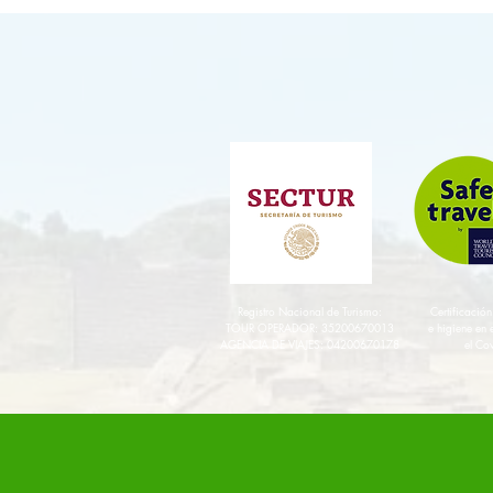
Registro Nacional de Turismo:
Certificació
TOUR OPERADOR: 35200670013
e higiene en e
AGENCIA DE VIAJES: 04200670178
el Co