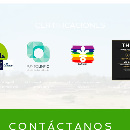
CERTIFICACIONES
n de seguridad
Galardonado con el sello
Certificación como empresa
l servicio ante
punto limpio
incluyente
Nominados Travel
vid-19.
Awards
CONTÁCTANOS