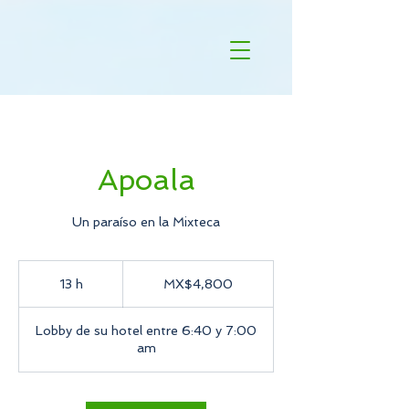
Agregar identificador del píxel
Apoala
Un paraíso en la Mixteca
4,800
Mexican
13 h
1
MX$4,800
pesos
3
Lobby de su hotel entre 6:40 y 7:00
h
am