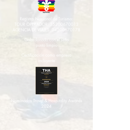
Registro Nacional de Turismo:
TOUR OPERADOR:
35200670013
AGENCIA DE VIAJES:
04200670178
Galardonado con el sello
punto limpio
Certificación como empresa
incluyente
Nominados Travel & Hospitality Awards
2024