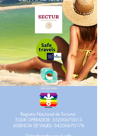
Registro Nacional de Turismo:
TOUR OPERADOR:
35200670013
AGENCIA DE VIAJES:
04200670178
Galardonado con el sello